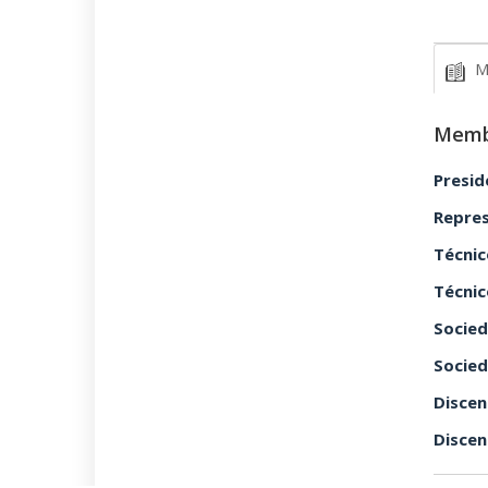
M
Memb
Presid
Repre
Técnic
Técnic
Socied
Socied
Discen
Discen