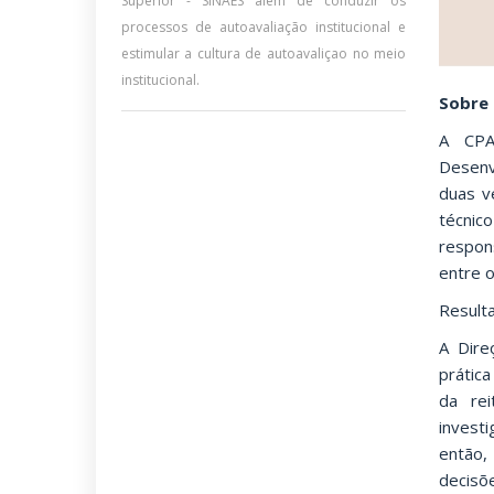
Superior - SINAES além de conduzir os
processos de autoavaliação institucional e
estimular a cultura de autoavaliçao no meio
institucional.
Sobre 
A CPA
Desenv
duas v
técnic
respon
entre o
Result
A Dire
prática
da rei
invest
então,
decisõ