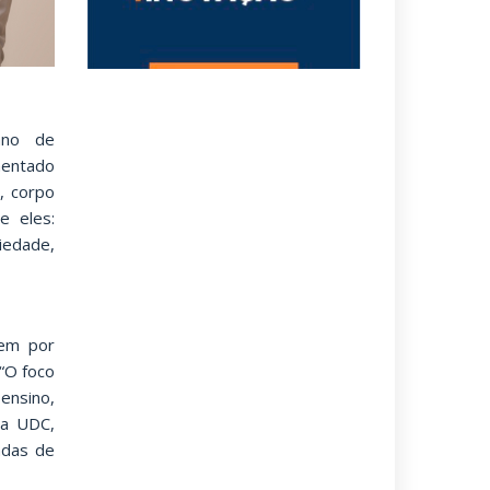
ano de
mentado
, corpo
e eles:
iedade,
tem por
 “O foco
ensino,
na UDC,
adas de