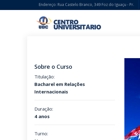
Endereço: Rua Castelo Branco, 349 Foz do Iguaçu - Pr.
Sobre o Curso
Titulação:
Bacharel em Relações
Internacionais
Duração:
4 anos
Turno: