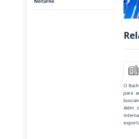
Noturno
Rel
O Bacha
para a
buscan
Além d
Intern
export