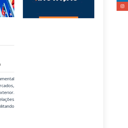
a
rumental
rcados,
terior.
elações
litando