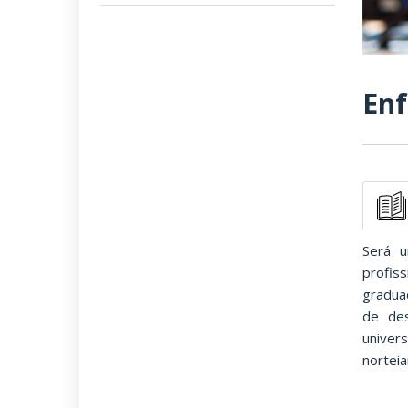
En
Será u
profis
gradua
de des
univer
nortei