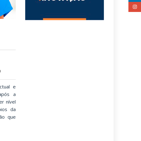
a
ctual e
 após a
r nível
pios da
ção que