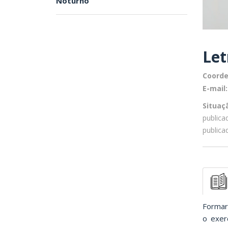
Noturno
Let
Coorde
E-mail:
Situaç
publica
publica
Formar,
o exer