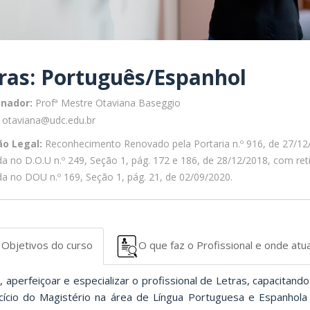
ras: Português/Espanhol
nador:
Profª Mestre Otaviana Baseggio
otaviana@udc.edu.br
ão Legal:
Reconhecimento Renovado pela Portaria n.º 916, de 27/12
da no D.O.U n.º 249, Seção 1, pág. 172 e 186, de 28/12/2018, com ret
da no DOU n.º 169, Seção 1, pág. 21, de 02/09/2020.
Objetivos do curso
O que faz o Profissional e onde atu
 aperfeiçoar e especializar o profissional de Letras, capacitand
cício do Magistério na área de Língua Portuguesa e Espanhola