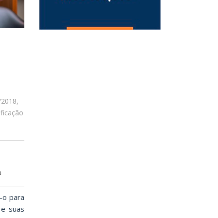
/2018,
ificação
a
o-o para
 e suas