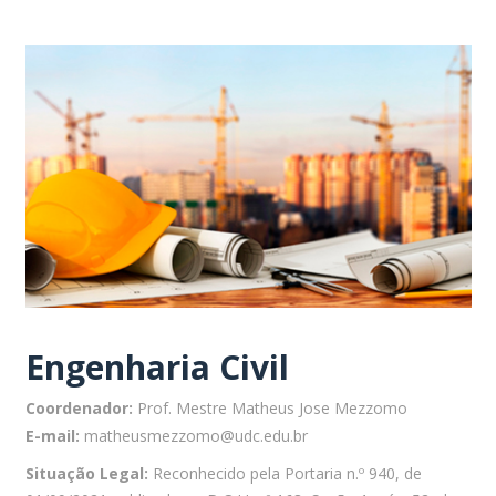
Engenharia Civil
Coordenador:
Prof. Mestre Matheus Jose Mezzomo
E-mail:
matheusmezzomo@udc.edu.br
Situação Legal:
Reconhecido pela Portaria n.º 940, de