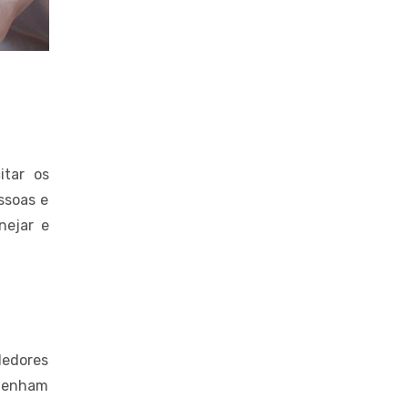
itar os
ssoas e
nejar e
dedores
 tenham